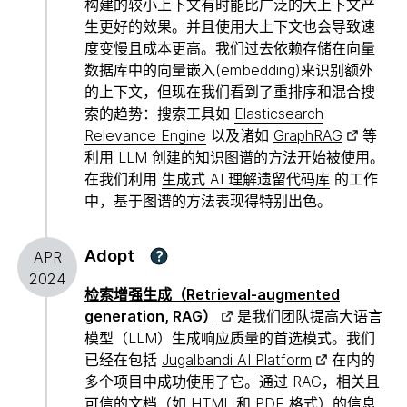
构建的较小上下文有时能比广泛的大上下文产
生更好的效果。并且使用大上下文也会导致速
度变慢且成本更高。我们过去依赖存储在向量
数据库中的向量嵌入(embedding)来识别额外
的上下文，但现在我们看到了重排序和混合搜
索的趋势：搜索工具如
Elasticsearch
Relevance Engine
以及诸如
GraphRAG
等
利用 LLM 创建的知识图谱的方法开始被使用。
在我们利用
生成式 AI 理解遗留代码库
的工作
中，基于图谱的方法表现得特别出色。
Adopt
?
APR
2024
检索增强生成（Retrieval-augmented
generation, RAG）
是我们团队提高大语言
模型（LLM）生成响应质量的首选模式。我们
已经在包括
Jugalbandi AI Platform
在内的
多个项目中成功使用了它。通过 RAG，相关且
可信的文档（如 HTML 和 PDF 格式）的信息