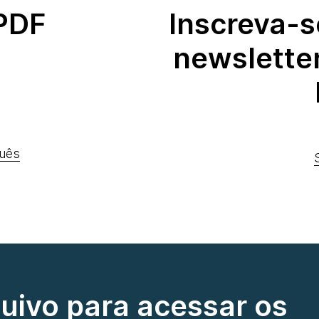
 PDF
Inscreva-s
newslette
uês
quivo para acessar os