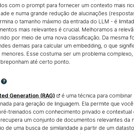
os com o prompt para fornecer um contexto mais rico
idade e numa grande redução de alucinações (respostas 
rmina o tamanho máximo da entrada do LLM - é limitada
mentos mais relevantes é crucial. Melhoramos a relev
ndo por meio de uma nova classificação. Da mesma 
ndes demais para calcular um embedding, o que signif
es menores. Esse costuma ser um problema complexo,
obreponham até certo ponto.
?
ted Generation (RAG)
é uma técnica para combinar
einada para geração de linguagem. Ela permite que vo
pré-treinados com conhecimento privado e contextual
 recupera um conjunto de documentos relevantes da 
o de uma busca de similaridade a partir de um datastor