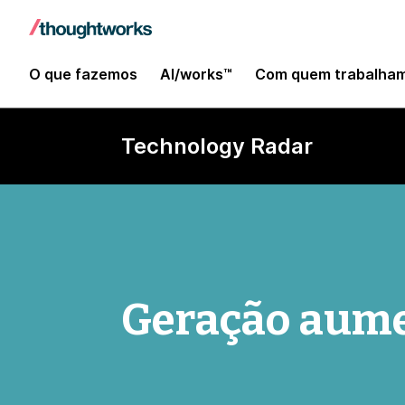
O que fazemos
AI/works™
Com quem trabalha
Technology Radar
Geração aume