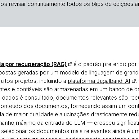
os revisar continuamente todos os blips de edições an
a por recuperação (RAG)
é o padrão preferido por
spostas geradas por um modelo de linguagem de gran
tos projetos, incluindo a
plataforma Jugalbandi AI
.
tes e confiáveis são armazenadas em um banco de d
 dados é consultado, documentos relevantes são rec
onteúdo dos documentos, fornecendo assim um conte
a de maior qualidade e alucinações drasticamente redu
manho máximo da entrada do LLM — cresceu signific
 selecionar os documentos mais relevantes ainda é um