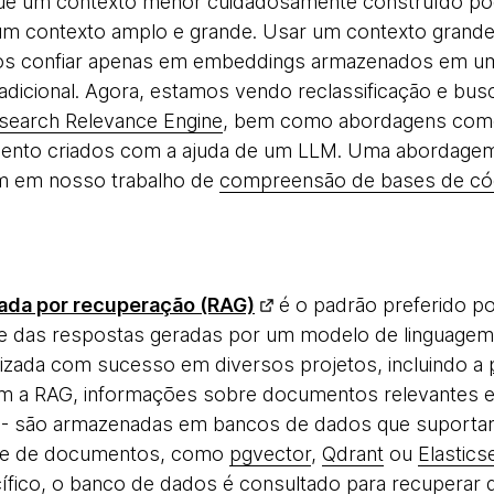
 que um contexto menor cuidadosamente construído po
um contexto amplo e grande. Usar um contexto grande
s confiar apenas em embeddings armazenados em um 
o adicional. Agora, estamos vendo reclassificação e bus
csearch Relevance Engine
, bem como abordagens co
mento criados com a ajuda de um LLM. Uma abordagem
m em nosso trabalho de
compreensão de bases de có
da por recuperação (RAG)
é o padrão preferido p
de das respostas geradas por um modelo de linguagem
ilizada com sucesso em diversos projetos, incluindo a
m a RAG, informações sobre documentos relevantes e
 são armazenadas em bancos de dados que suportam 
nte de documentos, como
pgvector
,
Qdrant
ou
Elastics
ico, o banco de dados é consultado para recuperar 