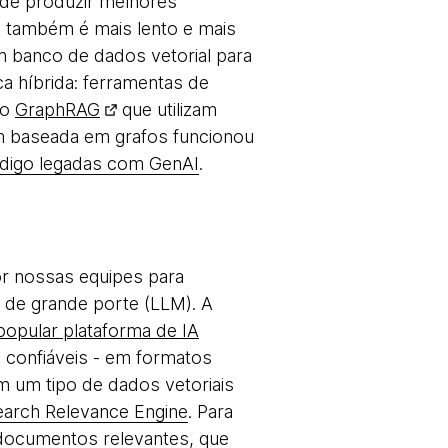
de produzir melhores
 também é mais lento e mais
banco de dados vetorial para
ca híbrida: ferramentas de
mo
GraphRAG
que utilizam
 baseada em grafos funcionou
digo legadas com GenAI
.
or nossas equipes para
 de grande porte (LLM). A
popular plataforma de IA
 confiáveis - em formatos
um tipo de dados vetoriais
earch Relevance Engine
. Para
documentos relevantes, que