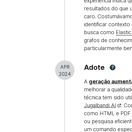
experiência indica
resultados do que 
caro. Costumávamo
identificar context
busca como
Elasti
grafos de conheci
particularmente be
Adote
APR
?
2024
A
geração aumenta
melhorar a qualida
técnica tem sido ut
Jugalbandi AI
. Co
como HTML e PDF -
ou pesquisa eficie
um comando específ