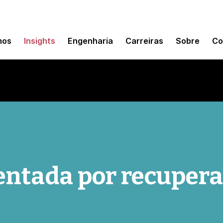
mos
Insights
Engenharia
Carreiras
Sobre
Co
ntada por recupera