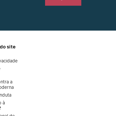
do site
ivacidade
e
ntra a
oderna
nduta
o à
onal de