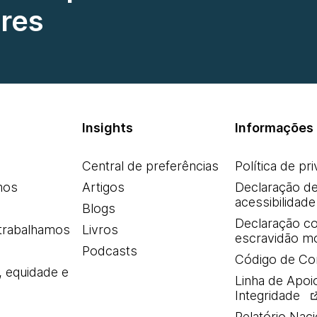
res
Insights
Informações 
Central de preferências
Política de pr
mos
Artigos
Declaração d
acessibilidade
Blogs
Declaração co
trabalhamos
Livros
escravidão m
Podcasts
Código de Co
, equidade e
Linha de Apoi
Integridade
Relatório Naci