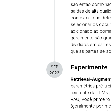
são então combinad
saídas de alta qual
contexto - que dete
selecionar os docu
adicionado ao coma
geralmente são gra
divididos em part
que as partes se s
Experimente
SEP
2023
Retrieval-Augmen
paramétrica pré-tr
existente de LLMs 
RAG, você primeiro
(geralmente por mei