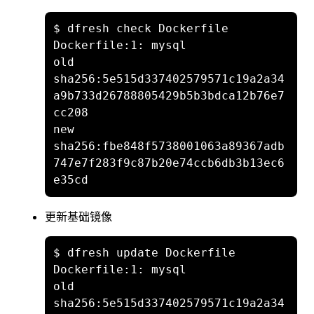
$ dfresh check Dockerfile

Dockerfile:1: mysql

old 
sha256:5e515d337402579571c19a2a34
a9b733d26788805429b5b3bdca12b76e7
cc208

new 
sha256:fbe848f5738001063a89367adb
747e7f283f9c87b20e74ccb6db3b13ec6
更新基础镜像
$ dfresh update Dockerfile

Dockerfile:1: mysql

old 
sha256:5e515d337402579571c19a2a34