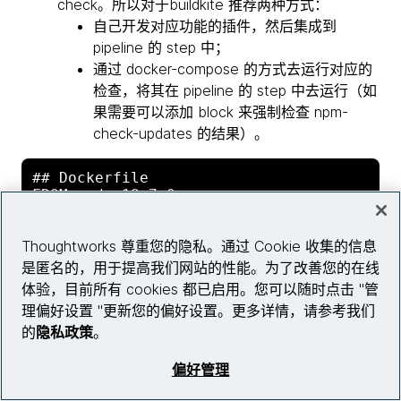
check。所以对于buildkite 推荐两种方式：
自己开发对应功能的插件，然后集成到
pipeline 的 step 中；
通过 docker-compose 的方式去运行对应的
检查，将其在 pipeline 的 step 中去运行（如
果需要可以添加 block 来强制检查 npm-
check-updates 的结果）。
## Dockerfile

FROM node:18.7.0

WORKDIR app

COPY ["package.json", "package-
Thoughtworks 尊重您的隐私。通过 Cookie 收集的信息
lock.json*", "./"]

是匿名的，用于提高我们网站的性能。为了改善您的在线
体验，目前所有 cookies 都已启用。您可以随时点击 "管
理偏好设置 "更新您的偏好设置。更多详情，请参考我们
## docker-compose

的
隐私政策
。
version: "2"

services:

node-version-check:

偏好管理
build: .
