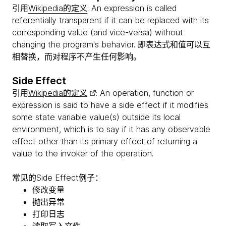
引用
Wikipedia的定义
: An expression is called
referentially transparent if it can be replaced with its
corresponding value (and vice-versa) without
changing the program's behavior. 即表达式和值可以互
相替换，而对程序不产生任何影响。
Side Effect
引用
Wikipedia的定义
: An operation, function or
expression is said to have a side effect if it modifies
some state variable value(s) outside its local
environment, which is to say if it has any observable
effect other than its primary effect of returning a
value to the invoker of the operation.
常见的Side Effect例子：
修改变量
抛出异常
打印日志