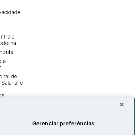
ivacidade
e
ntra a
oderna
nduta
o à
onal de
Salarial e
os
Gerenciar preferências