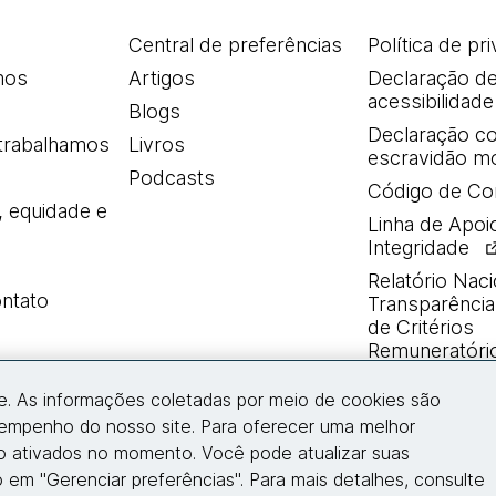
Central de preferências
Política de pr
mos
Artigos
Declaração d
acessibilidade
Blogs
Declaração co
trabalhamos
Livros
escravidão m
Podcasts
Código de Co
, equidade e
Linha de Apoi
Integridade
Relatório Naci
ntato
Transparência 
de Critérios
Remuneratóri
e. As informações coletadas por meio de cookies são
Entre em contato
sempenho do nosso site. Para oferecer uma melhor
ão ativados no momento. Você pode atualizar suas
 em "Gerenciar preferências". Para mais detalhes, consulte
© 2026 Thoughtworks, Inc.