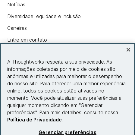
Notícias
Diversidade, equidade e inclusão
Carreiras
Entre em contato
A Thoughtworks respeita a sua privacidade. As
Insights
informações coletadas por meio de cookies são
anônimas e utilizadas para melhorar o desempenho
do nosso site. Para oferecer uma melhor experiência
Informações do site
online, todos os cookies estão ativados no
momento. Você pode atualizar suas preferências a
Entre em contato
qualquer momento clicando em "Gerenciar
preferências". Para mais detalhes, consulte nossa
Política de Privacidade
.
© 2026 Thoughtworks, Inc.
Gerenciar preferências