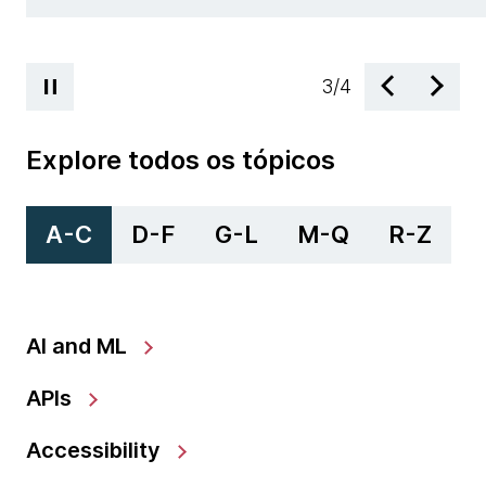
4
/
4
Explore todos os tópicos
A-C
D-F
G-L
M-Q
R-Z
AI and ML
APIs
Accessibility