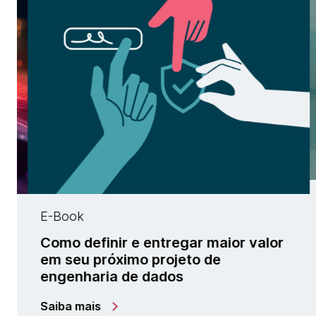
Report
Descubra se
finir e entregar maior valor
digital e IA
 próximo projeto de
aria de dados
is
Leia o relatóri