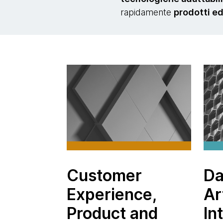
rapidamente
prodotti ed
Customer
Da
Experience,
Ar
Product and
In