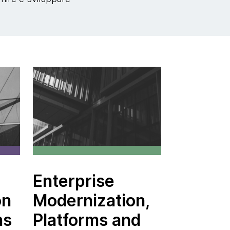
Enterprise
on
Modernization,
ns
Platforms and