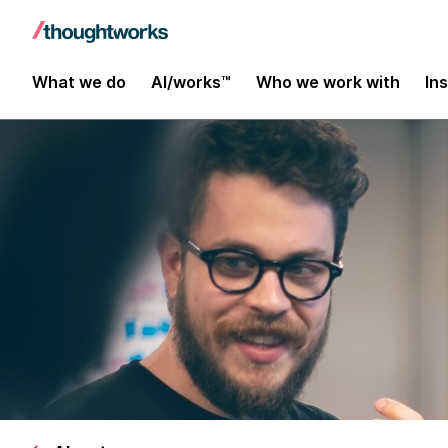
What we do
AI/works™
Who we work with
In