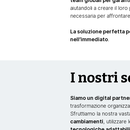
team globali per garanti
aiutandoli a creare il lor
necessaria per affrontare
La soluzione perfetta p
nell’immediato
.
I nostri s
Siamo un digital partn
trasformazione organizza
Sfruttiamo la nostra vas
cambiamenti
, utilizzare 
tecnologiche adattabil