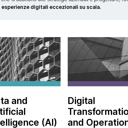
 esperienze digitali eccezionali su scala.
ta and
Digital
tificial
Transformati
telligence (AI)
and Operatio