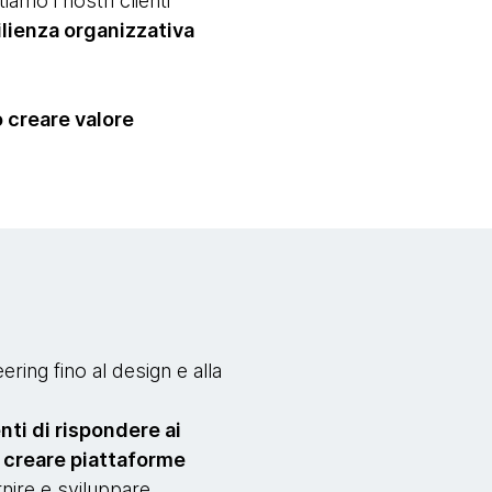
amo i nostri clienti
ilienza organizzativa
 creare valore
ering fino al design e alla
enti di rispondere ai
,
creare piattaforme
rnire e sviluppare