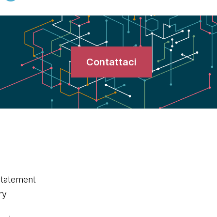
Contattaci
statement
ry