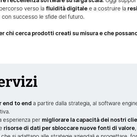
re l’eccellenza software su larga scala.
Oggi supporti
o percorso verso la
fluidità digitale
e a costruire la
res
 con successo le sfide del futuro.
er chi cerca prodotti creati su misura e che possano
ervizi
er end to end
a partire dalla strategia, al software engine
tiva.
ta esperienza per
migliorare la capacità dei nostri cli
le
risorse di dati per sbloccare nuove fonti di valore
i
che si adattano alle strategie aziendali e progettare, fo