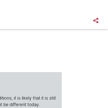
s, it is likely that it is still
t be different today.