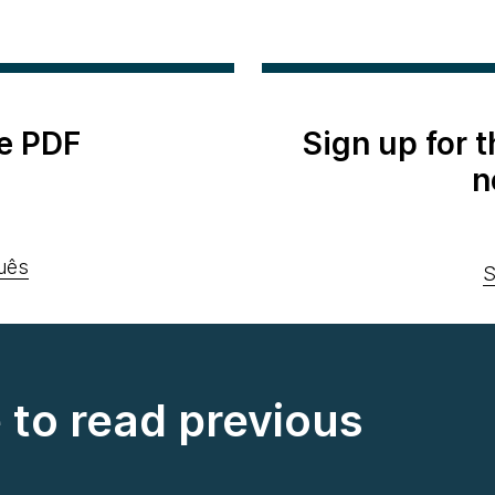
e PDF
Sign up for 
n
uês
S
e to read previous