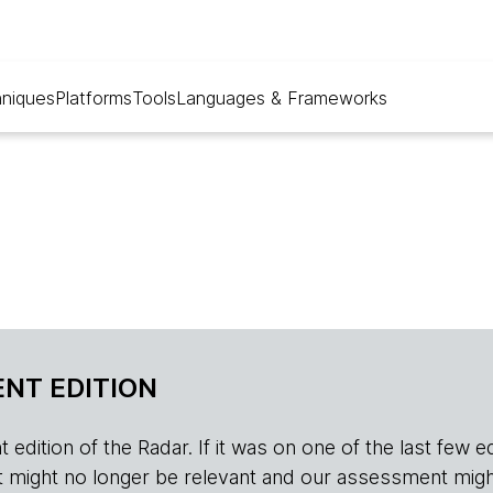
niques
Platforms
Tools
Languages & Frameworks
NT EDITION
edition of the Radar. If it was on one of the last few edition
r, it might no longer be relevant and our assessment migh