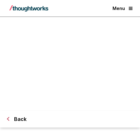
Menu
Como funciona a inovação
no Nubank?
Back