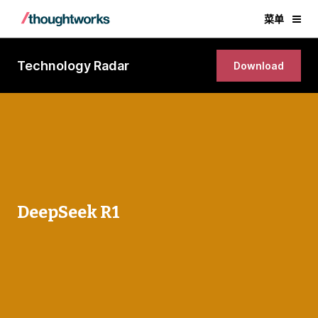
菜单
Technology Radar
Download
DeepSeek R1