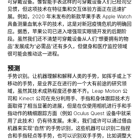
可穿戴设备。像智能手表这样的可穿戴设备人们已经司空
见惯，但这项技术在特征集和交互体验方面正在迅速扩
展。例如，2020 年末发布的新款苹果手表 Apple Watch
具备测量血氧水平的技术，这是对新冠疫情危机的明确回
应。据悉，苹果公司已进入增强现实眼镜开发的后期阶
段。虽然我们还不清楚可穿戴设备从人们“想要拥有的物
品”发展成为“必需品”还有多久，但健身和医疗监控领域
很可能会推动这一进程。
预测
手势识别。让机器理解和解释人类的手势，如挥手或上下
移动的手势，是业界正在进行的一个大有前途的研究领
域，虽然其技术成熟程度还参差不齐。Leap Motion 公
司和 Kinect 公司在充分利用手、手指和身体跟踪技术方
面取得了相当显著的进展，但是在仅使用相机进行手和手
指动作的精细跟踪方面（例如 Oculus Quest 设备中就采
用了此技术）仍有待发展。未来，我们或许可以通过借由
机器来实现“自然”的手势识别，这些机器可以识别二指捏
合和手指轻点等手势，也可以识别双手手势，比如调整大