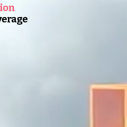
ion
verage