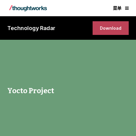
菜单
Technology Radar
Download
Yocto Project