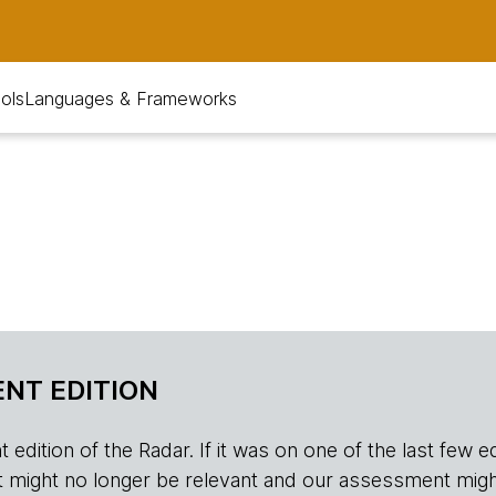
ols
Languages & Frameworks
NT EDITION
edition of the Radar. If it was on one of the last few edition
r, it might no longer be relevant and our assessment migh