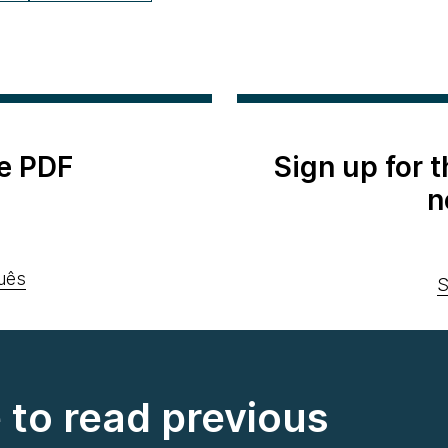
e PDF
Sign up for 
n
uês
S
e to read previous