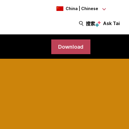
China | Chinese
Ask Tai
搜索
Download