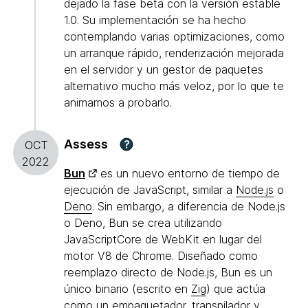
dejado la fase beta con la versión estable
1.0. Su implementación se ha hecho
contemplando varias optimizaciones, como
un arranque rápido, renderización mejorada
en el servidor y un gestor de paquetes
alternativo mucho más veloz, por lo que te
animamos a probarlo.
Assess
?
OCT
2022
Bun
es un nuevo entorno de tiempo de
ejecución de JavaScript, similar a
Node.js
o
Deno
. Sin embargo, a diferencia de Node.js
o Deno, Bun se crea utilizando
JavaScriptCore de WebKit en lugar del
motor V8 de Chrome. Diseñado como
reemplazo directo de Node.js, Bun es un
único binario (escrito en
Zig
) que actúa
como un empaquetador, transpilador y