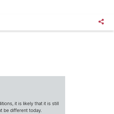
s, it is likely that it is still
t be different today.