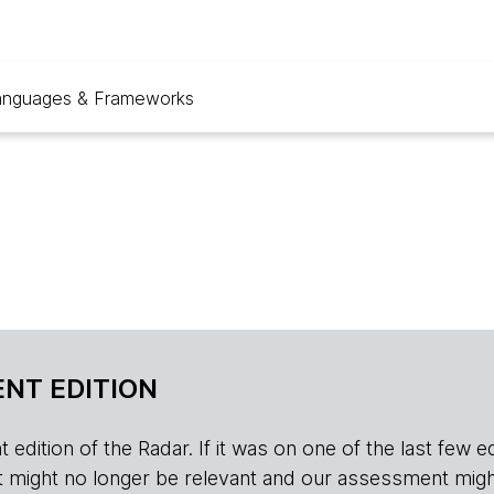
anguages & Frameworks
NT EDITION
edition of the Radar. If it was on one of the last few edition
r, it might no longer be relevant and our assessment migh