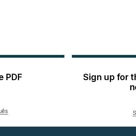
e PDF
Sign up for 
n
uês
S