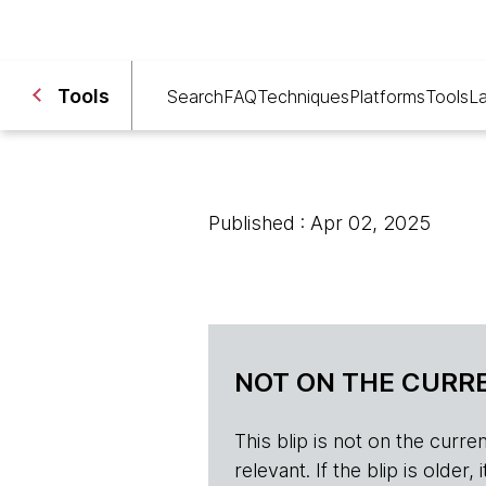
Tools
Search
FAQ
Techniques
Platforms
Tools
L
Published : Apr 02, 2025
NOT ON THE CURRE
This blip is not on the current 
relevant. If the blip is olde