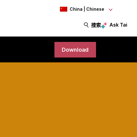
China | Chinese
Ask Tai
搜索
Download