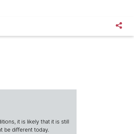
s, it is likely that it is still
t be different today.