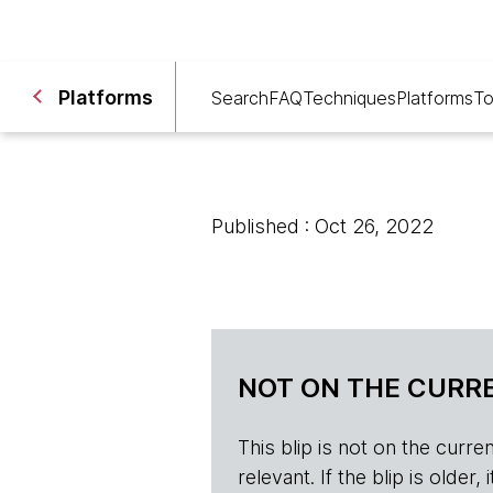
Platforms
Search
FAQ
Techniques
Platforms
To
Published : Oct 26, 2022
NOT ON THE CURRE
This blip is not on the current 
relevant. If the blip is olde