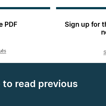
e PDF
Sign up for 
n
uês
S
e to read previous