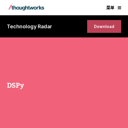
菜单
Technology Radar
Download
DSPy