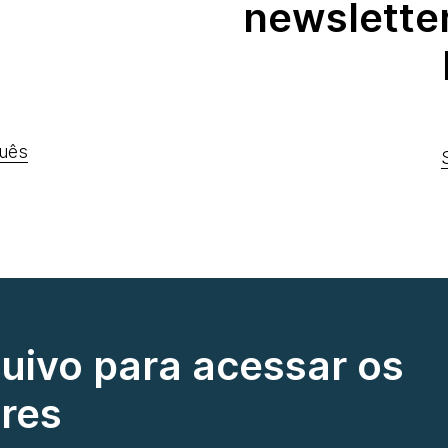
newslette
uês
quivo para acessar os
res