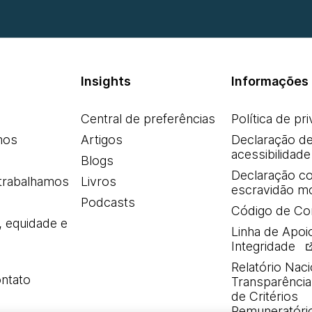
Insights
Informações 
Central de preferências
Política de pr
mos
Artigos
Declaração d
acessibilidade
Blogs
Declaração co
trabalhamos
Livros
escravidão m
Podcasts
Código de Co
, equidade e
Linha de Apoi
Integridade
Relatório Naci
ntato
Transparência 
de Critérios
Remuneratóri