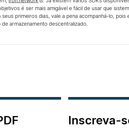
vem,
iroh.network
. Já existem vários SDKs disponíve
bjetivos é ser mais amigável e fácil de usar que siste
m seus primeiros dias, vale a pena acompanhá-lo, pois 
io de armazenamento descentralizado.
 PDF
Inscreva-s