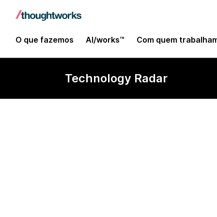
O que fazemos
AI/works™
Com quem trabalha
Technology Radar
Iroh