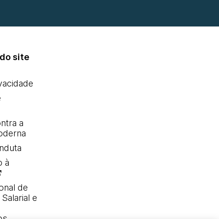
do site
ivacidade
e
ntra a
oderna
nduta
o à
onal de
Salarial e
os