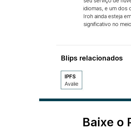
seu serviço de nu
idiomas, e um dos o
Iroh ainda esteja e
significativo no me
Blips relacionados
IPFS
Avalie
Baixe o