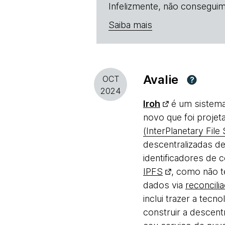
Infelizmente, não conseguim
Saiba mais
Avalie
OCT
?
2024
Iroh
é um sistema
novo que foi proje
(InterPlanetary File
descentralizadas d
identificadores de
IPFS
, como não 
dados via
reconcili
inclui trazer a tec
construir a descent