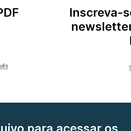
 PDF
Inscreva-s
newslette
uês
quivo para acessar os