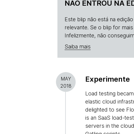
NÃO ENTROU NA E
Este blip não está na ediçã
relevante. Se o blip for mai
Infelizmente, não conseguim
Saiba mais
Experimente
MAY
2018
Load testing became
elastic cloud infras
delighted to see Fl
is an SaaS load-test
servers in the cloud
Gatling scripts.