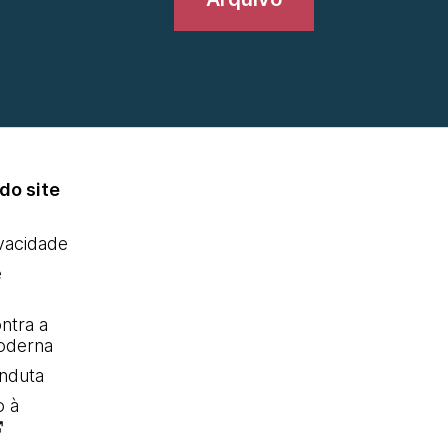
do site
ivacidade
e
ntra a
oderna
nduta
o à