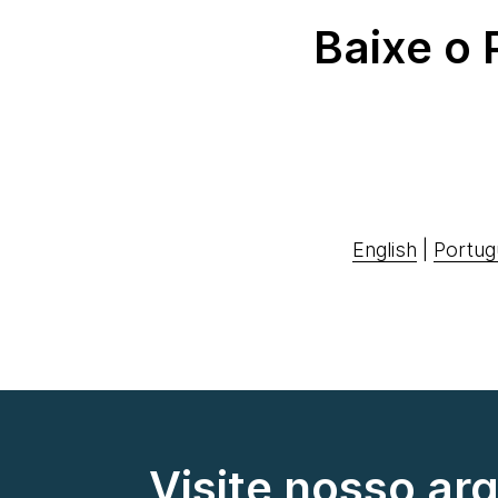
Baixe o
English
|
Portug
Visite nosso ar