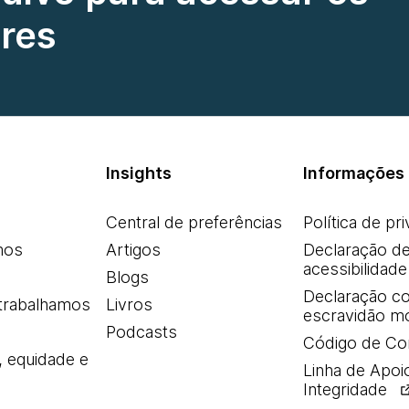
res
Insights
Informações 
Central de preferências
Política de pr
mos
Artigos
Declaração d
acessibilidade
Blogs
Declaração co
trabalhamos
Livros
escravidão m
Podcasts
Código de Co
, equidade e
Linha de Apoi
Integridade