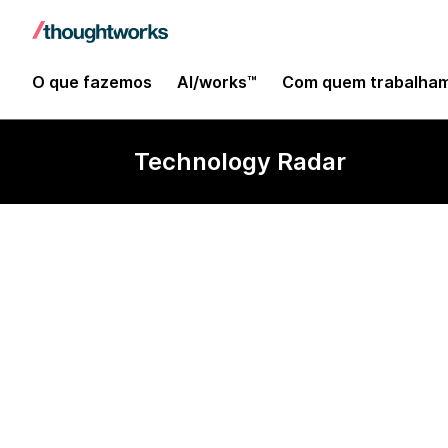
O que fazemos
AI/works™
Com quem trabalha
Technology Radar
Flood IO