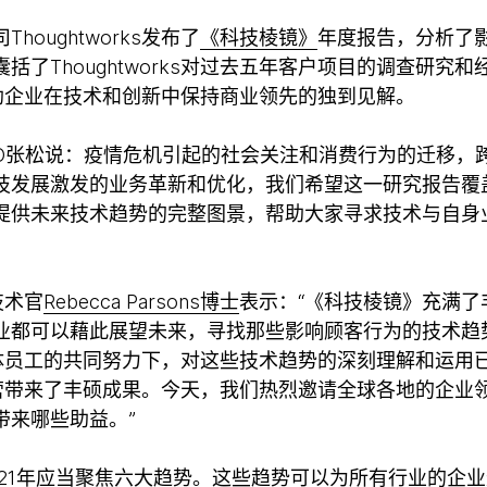
oughtworks发布了
《科技棱镜》
年度报告，分析了影
括了Thoughtworks对过去五年客户项目的调查研究
如何帮助企业在技术和创新中保持商业领先的独到见解。
中国区CEO张松说：疫情危机引起的社会关注和消费行为的迁移
技发展激发的业务革新和优化，我们希望这一研究报告覆
提供未来技术趋势的完整图景，帮助大家寻求技术与自身
席技术官
Rebecca Parsons博士
表示：“《科技棱镜》充满了
业都可以藉此展望未来，寻找那些影响顾客行为的技术趋
rks全体员工的共同努力下，对这些技术趋势的深刻理解和运
的企业运营带来了丰硕成果。今天，我们热烈邀请全球各地的企
带来哪些助益。”
021年应当聚焦六大趋势。这些趋势可以为所有行业的企