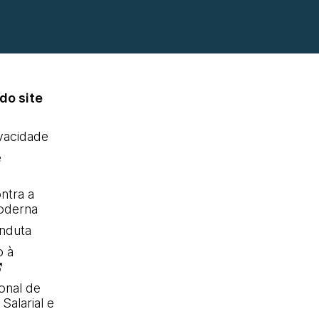
do site
ivacidade
e
ntra a
oderna
nduta
o à
onal de
Salarial e