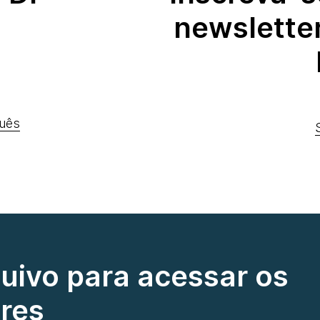
newslette
uês
quivo para acessar os
res