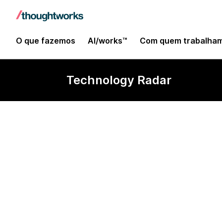
O que fazemos
AI/works™
Com quem trabalha
Technology Radar
Soda Core