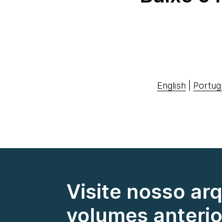
English
|
Portug
Visite nosso ar
volumes anterio