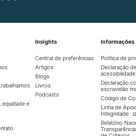
Insights
Informações 
Central de preferências
Política de pr
mos
Artigos
Declaração d
acessibilidade
Blogs
Declaração co
trabalhamos
Livros
escravidão m
Podcasts
Código de Co
, equidade e
Linha de Apoi
Integridade
Relatório Naci
ntato
Transparência 
de Critérios