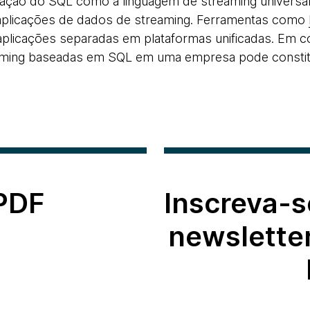
zação do SQL como a linguagem de streaming universal 
aplicações de dados de streaming. Ferramentas como
aplicações separadas em plataformas unificadas. Em c
eaming baseadas em SQL em uma empresa pode consti
 PDF
Inscreva-s
newslette