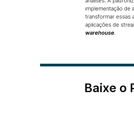
análises. A padroni
implementação de 
transformar essas 
aplicações de str
warehouse
.
Baixe o