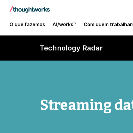
O que fazemos
AI/works™
Com quem trabalha
Technology Radar
Streaming da