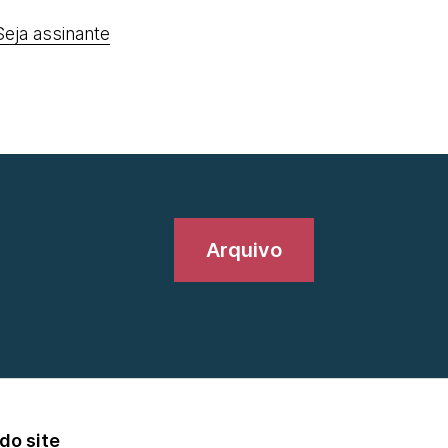
Seja assinante
Arquivo
do site