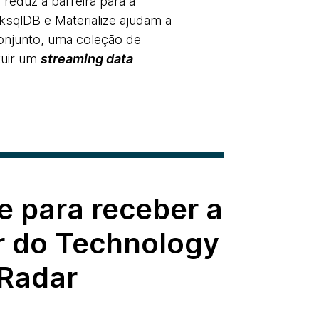
reduz a barreira para a
ksqlDB
e
Materialize
ajudam a
onjunto, uma coleção de
tuir um
streaming data
e para receber a
r do Technology
Radar