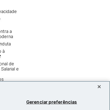
ivacidade
e
ntra a
oderna
nduta
o à
onal de
Salarial e
os
Gerenciar preferências