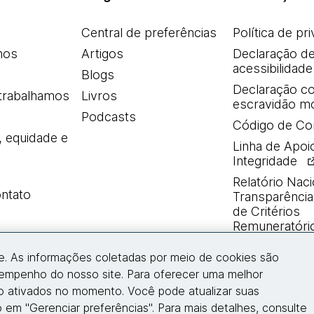
Central de preferências
Política de pr
mos
Artigos
Declaração d
acessibilidade
Blogs
Declaração co
trabalhamos
Livros
escravidão m
Podcasts
Código de Co
, equidade e
Linha de Apoi
Integridade
Relatório Naci
ntato
Transparência 
de Critérios
Remuneratóri
e. As informações coletadas por meio de cookies são
Entre em contato
sempenho do nosso site. Para oferecer uma melhor
ão ativados no momento. Você pode atualizar suas
 em "Gerenciar preferências". Para mais detalhes, consulte