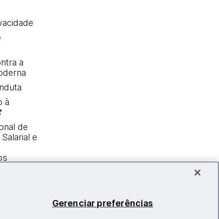
ivacidade
e
ntra a
oderna
nduta
o à
onal de
Salarial e
os
Gerenciar preferências