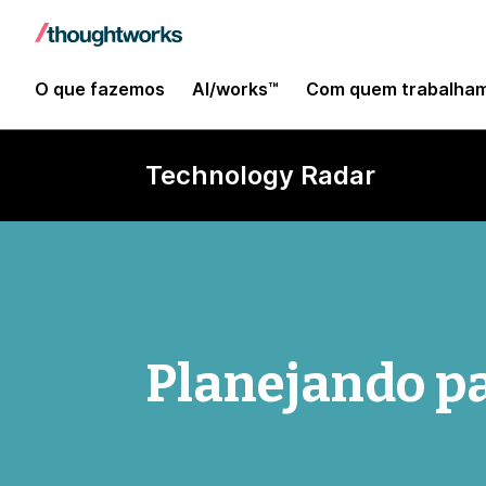
O que fazemos
AI/works™
Com quem trabalha
Technology Radar
Planejando pa