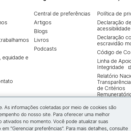
Central de preferências
Política de pr
mos
Artigos
Declaração d
acessibilidade
Blogs
Declaração co
trabalhamos
Livros
escravidão m
Podcasts
Código de Co
, equidade e
Linha de Apoi
Integridade
Relatório Naci
ntato
Transparência 
de Critérios
Remuneratóri
e. As informações coletadas por meio de cookies são
Entre em contato
sempenho do nosso site. Para oferecer uma melhor
ão ativados no momento. Você pode atualizar suas
 em "Gerenciar preferências". Para mais detalhes, consulte