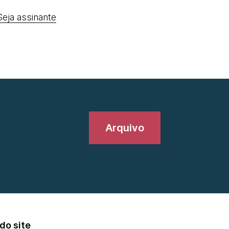
Seja assinante
Arquivo
do site