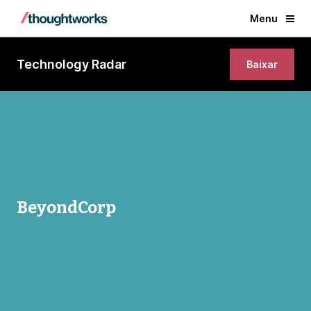
Menu
Technology Radar
Baixar
BeyondCorp