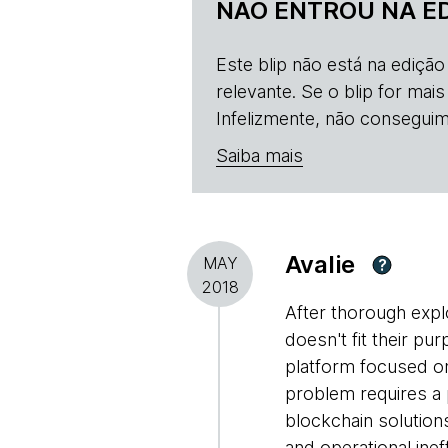
NÃO ENTROU NA E
Este blip não está na ediçã
relevante. Se o blip for mai
Infelizmente, não conseguim
Saiba mais
Avalie
MAY
?
2018
After thorough explo
doesn't fit their pu
platform focused on 
problem requires a
blockchain solution
and operational ine