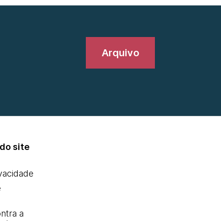
Arquivo
do site
ivacidade
e
ntra a