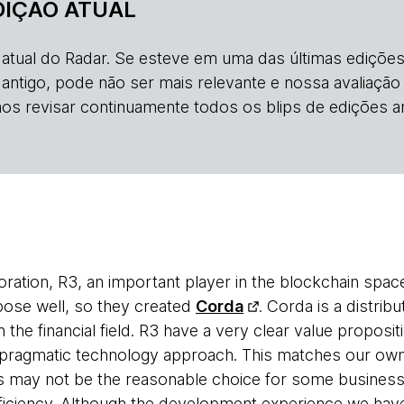
DIÇÃO ATUAL
o atual do Radar. Se esteve em uma das últimas edições
s antigo, pode não ser mais relevante e nossa avaliação
os revisar continuamente todos os blips de edições an
ration, R3, an important player in the blockchain space
rpose well, so they created
Corda
. Corda is a distri
the financial field. R3 have a very clear value proposit
 pragmatic technology approach. This matches our own
s may not be the reasonable choice for some business
fficiency. Although the development experience we hav