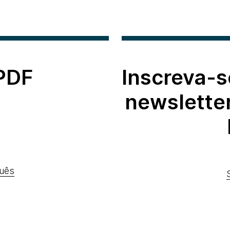
 PDF
Inscreva-s
newslette
uês