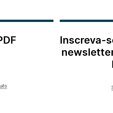
 PDF
Inscreva-s
newslette
uês