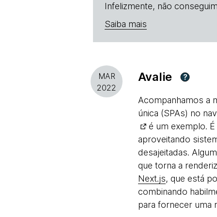
Infelizmente, não conseguim
Saiba mais
Avalie
MAR
?
2022
Acompanhamos a mig
única (SPAs) no na
é um exemplo. É 
aproveitando siste
desajeitadas. Algu
que torna a render
Next.js
, que está p
combinando habilm
para fornecer uma 