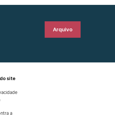
Arquivo
do site
ivacidade
e
ntra a