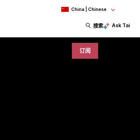
China | Chinese
Ask Tai
搜索
订阅