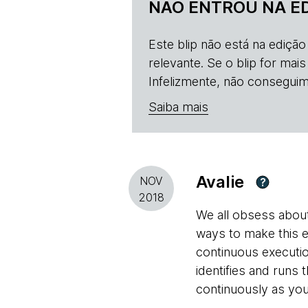
NÃO ENTROU NA E
Este blip não está na ediçã
relevante. Se o blip for mai
Infelizmente, não conseguim
Saiba mais
Avalie
NOV
?
2018
We all obsess about
ways to make this e
continuous execution
identifies and runs
continuously as you