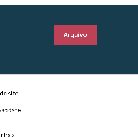
Arquivo
do site
ivacidade
e
ntra a