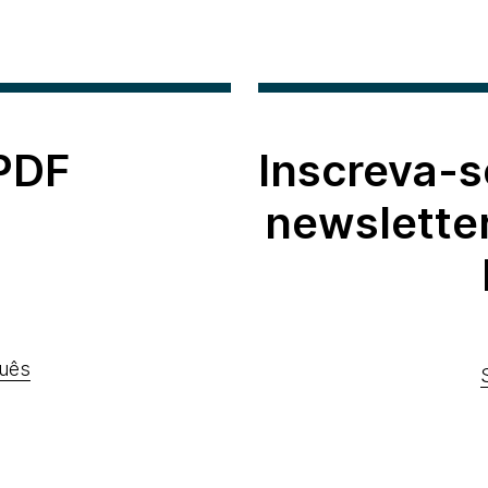
 PDF
Inscreva-s
newslette
uês