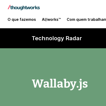
O que fazemos
AI/works™
Com quem trabalha
Technology Radar
Wallaby.js