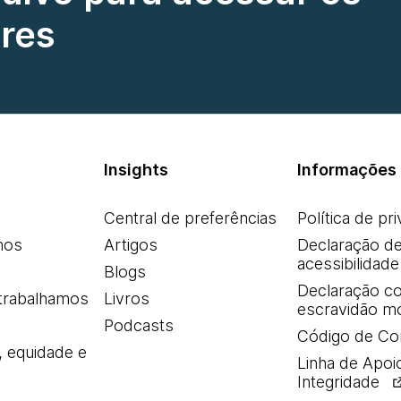
res
Insights
Informações 
Central de preferências
Política de pr
mos
Artigos
Declaração d
acessibilidade
Blogs
Declaração co
trabalhamos
Livros
escravidão m
Podcasts
Código de Co
, equidade e
Linha de Apoi
Integridade