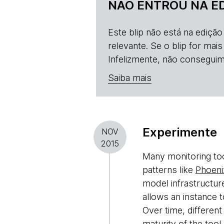
NÃO ENTROU NA E
Este blip não está na ediçã
relevante. Se o blip for mai
Infelizmente, não conseguim
Saiba mais
Experimente
NOV
2015
Many monitoring too
patterns like
Phoeni
model infrastructure
allows an instance t
Over time, differen
maturity of the tool