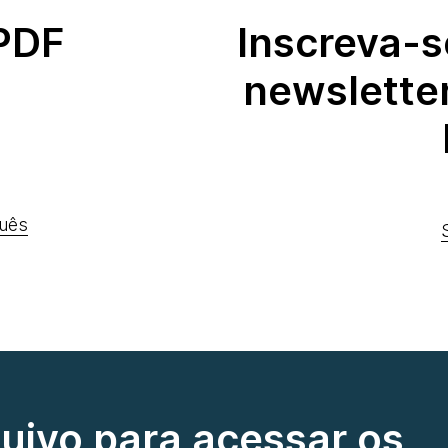
 PDF
Inscreva-s
newslette
uês
quivo para acessar os