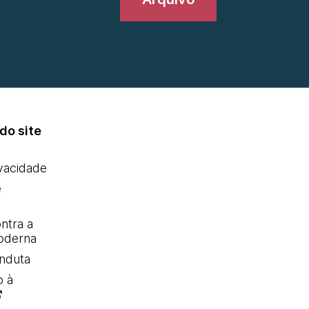
do site
ivacidade
e
ntra a
oderna
nduta
o à