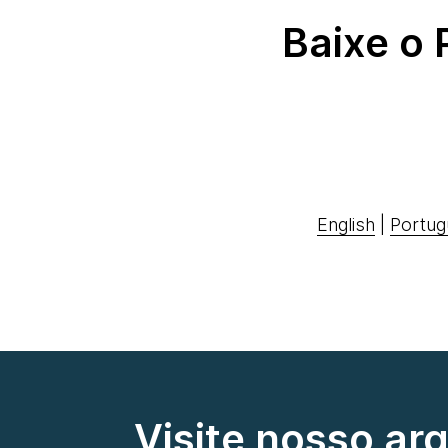
Baixe o
English
|
Portug
Visite nosso ar