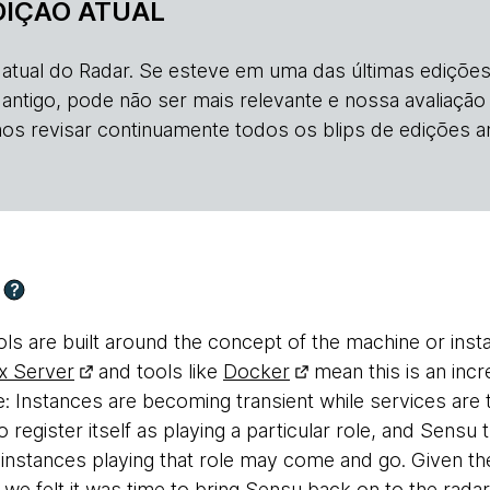
DIÇÃO ATUAL
o atual do Radar. Se esteve em uma das últimas edições
s antigo, pode não ser mais relevante e nossa avaliação
os revisar continuamente todos os blips de edições an
?
ls are built around the concept of the machine or inst
x Server
and tools like
Docker
mean this is an incr
: Instances are becoming transient while services are t
o register itself as playing a particular role, and Sensu 
t instances playing that role may come and go. Given th
, we felt it was time to bring Sensu back on to the radar