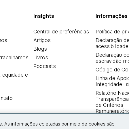
Insights
Informações 
Central de preferências
Política de pr
mos
Artigos
Declaração d
acessibilidade
Blogs
Declaração co
trabalhamos
Livros
escravidão m
Podcasts
Código de Co
, equidade e
Linha de Apoi
Integridade
Relatório Naci
ntato
Transparência 
de Critérios
Remuneratóri
e. As informações coletadas por meio de cookies são
Entre em contato