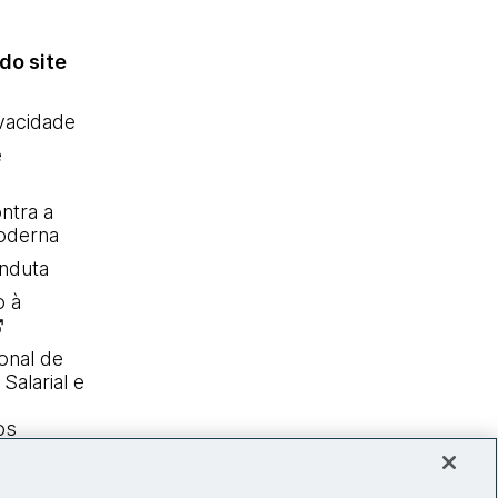
do site
ivacidade
e
ntra a
oderna
nduta
o à
onal de
Salarial e
os