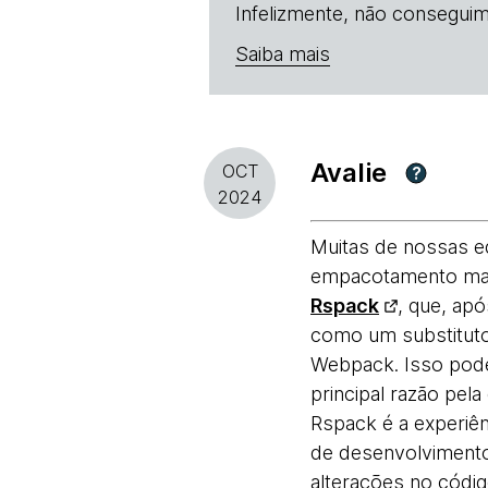
Infelizmente, não conseguim
Saiba mais
Avalie
OCT
?
2024
Muitas de nossas e
empacotamento mai
Rspack
, que, ap
como um substituto
Webpack. Isso pode
principal razão pel
Rspack é a experiên
de desenvolvimento
alterações no códi