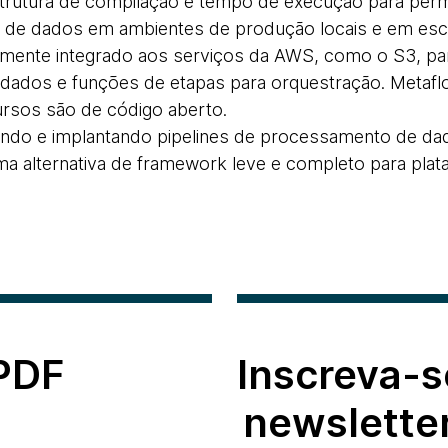
strutura de compilação e tempo de execução para permi
ia de dados em ambientes de produção locais e em es
emente integrado aos serviços da AWS, como o S3, pa
ados e funções de etapas para orquestração. Metaflo
ursos são de código aberto.
iando e implantando pipelines de processamento de d
a alternativa de framework leve e completo para pla
 PDF
Inscreva-s
newslette