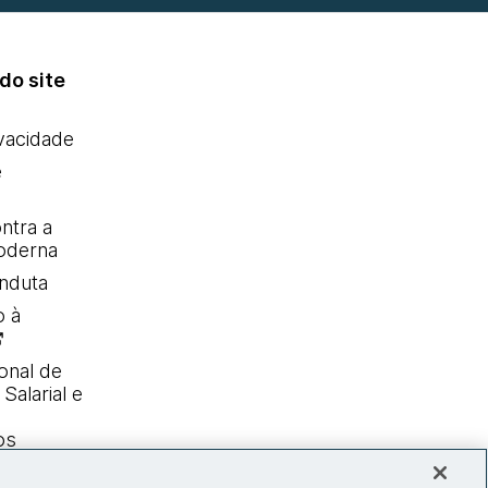
do site
ivacidade
e
ntra a
oderna
nduta
o à
onal de
Salarial e
os