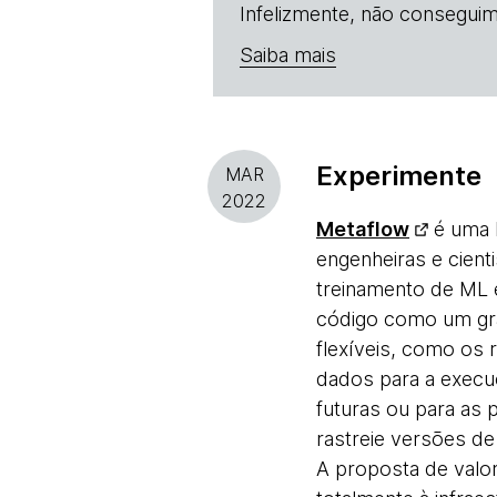
Infelizmente, não conseguim
Saiba mais
Experimente
MAR
2022
Metaflow
é uma b
engenheiras e cien
treinamento de ML e
código como um gra
flexíveis, como os
dados para a exec
futuras ou para as 
rastreie versões d
A proposta de valor