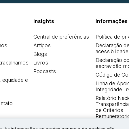
Insights
Informações 
Central de preferências
Política de pr
mos
Artigos
Declaração d
acessibilidade
Blogs
Declaração co
trabalhamos
Livros
escravidão m
Podcasts
Código de Co
, equidade e
Linha de Apoi
Integridade
Relatório Naci
ntato
Transparência 
de Critérios
Remuneratóri