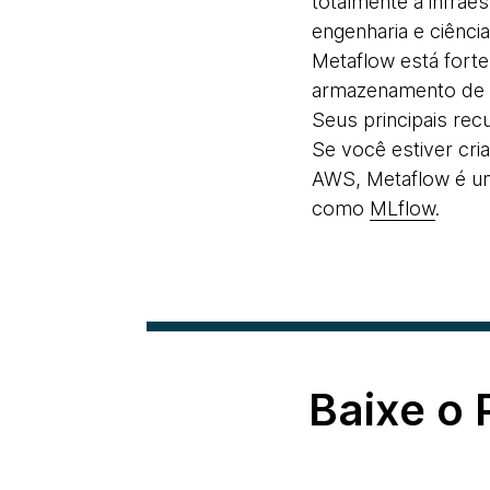
totalmente à infrae
engenharia e ciênc
Metaflow está fort
armazenamento de d
Seus principais rec
Se você estiver cr
AWS, Metaflow é um
como
MLflow
.
Baixe o