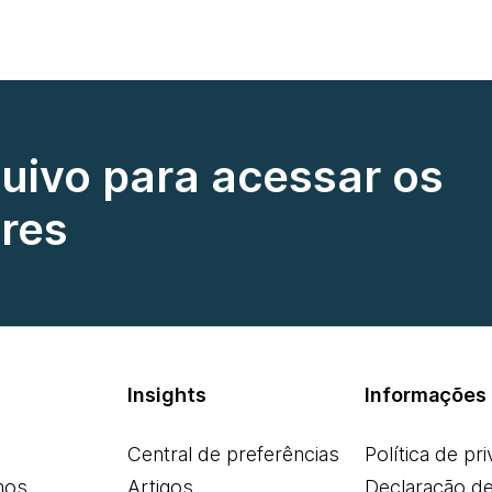
quivo para acessar os
res
Insights
Informações 
Central de preferências
Política de pr
mos
Artigos
Declaração d