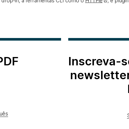
s drop-in, a ferramentas CLI como o
HTTPie
, e plug
 PDF
Inscreva-s
newslette
uês