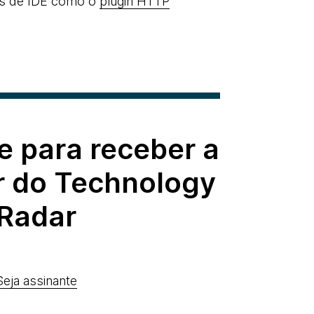
ins de IDE como o
plugin HTTP
e para receber a
r do Technology
Radar
Seja assinante