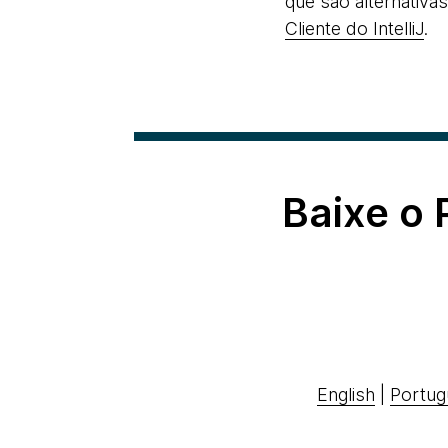
que são alternativa
Cliente do IntelliJ
.
Baixe o
English
|
Portug