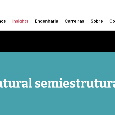
mos
Insights
Engenharia
Carreiras
Sobre
Co
tural semiestrutur