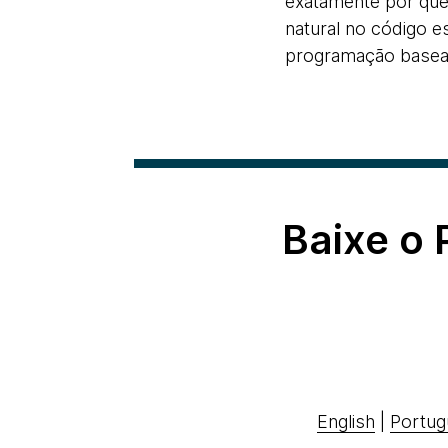
exatamente por que
natural no código 
programação base
Baixe o
English
|
Portug