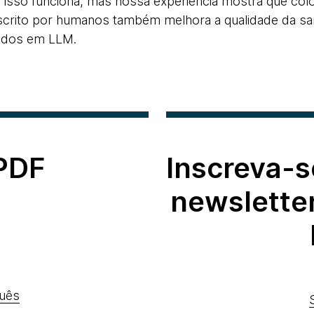
 isso funciona, mas nossa experiência mostra que col
escrito por humanos também melhora a qualidade da saí
ados em LLM.
 PDF
Inscreva-s
newslette
uês