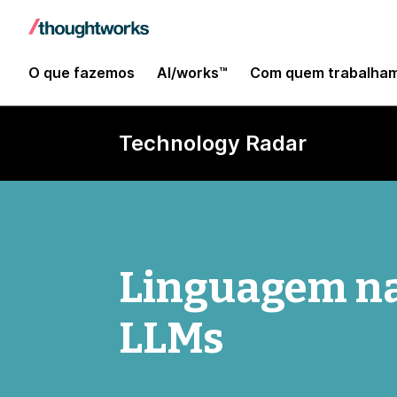
O que fazemos
AI/works™
Com quem trabalha
Technology Radar
Linguagem na
LLMs