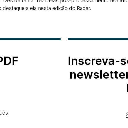
o invés de tentar recriá-las pós-processamento usand
 destaque a ela nesta edição do Radar.
 PDF
Inscreva-s
newslette
uês