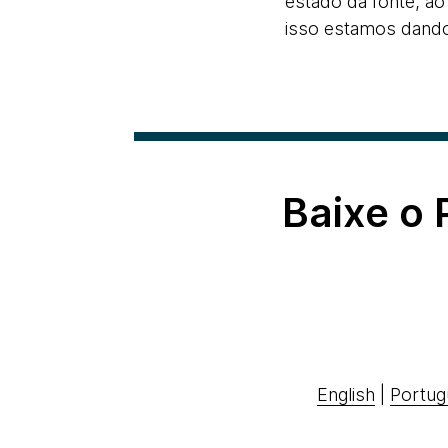
estado da fonte, a
isso estamos dando
Baixe o
English
|
Portug