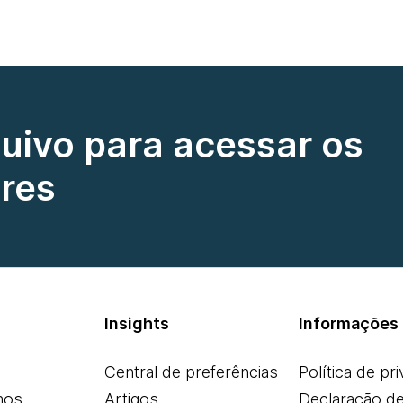
quivo para acessar os
res
Insights
Informações 
Central de preferências
Política de pr
mos
Artigos
Declaração d