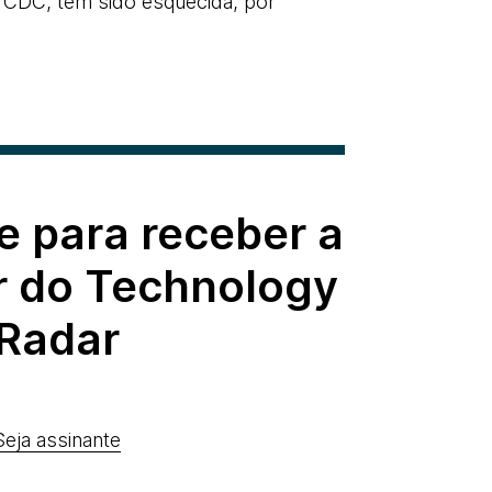
o CDC, tem sido esquecida, por
e para receber a
r do Technology
Radar
Seja assinante