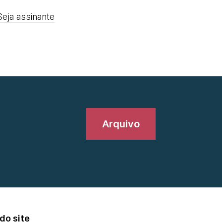
Seja assinante
Arquivo
do site