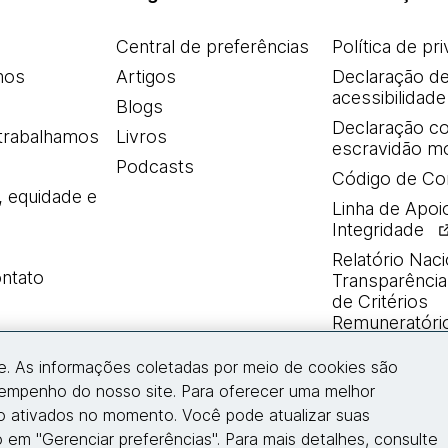
Central de preferências
Política de pr
mos
Artigos
Declaração d
acessibilidade
Blogs
Declaração co
trabalhamos
Livros
escravidão m
Podcasts
Código de Co
, equidade e
Linha de Apoi
Integridade
Relatório Naci
ntato
Transparência 
de Critérios
Remuneratóri
e. As informações coletadas por meio de cookies são
Entre em contato
sempenho do nosso site. Para oferecer uma melhor
ão ativados no momento. Você pode atualizar suas
 em "Gerenciar preferências". Para mais detalhes, consulte