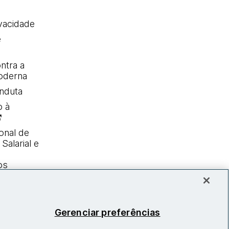
ivacidade
e
ntra a
oderna
nduta
o à
onal de
Salarial e
os
Gerenciar preferências