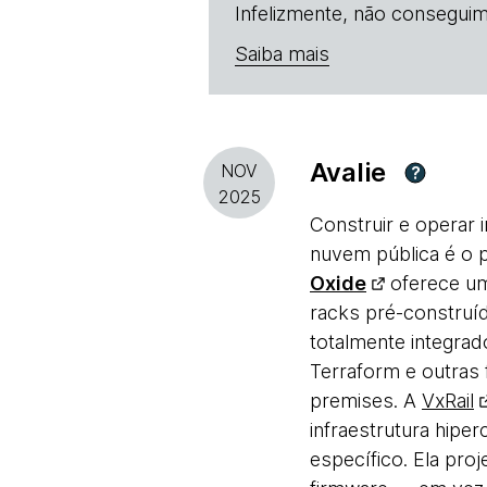
Infelizmente, não conseguim
Saiba mais
Avalie
NOV
?
2025
Construir e operar 
nuvem pública é o p
Oxide
oferece um
racks pré-constru
totalmente integra
Terraform e outras 
premises. A
VxRail
infraestrutura hipe
específico. Ela pro