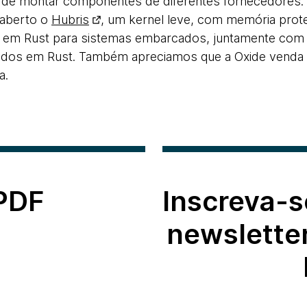
 de montar componentes de diferentes fornecedores
 aberto o
Hubris
, um kernel leve, com memória prot
 em Rust para sistemas embarcados, juntamente com 
eados em Rust. Também apreciamos que a Oxide venda
a.
 PDF
Inscreva-s
newslette