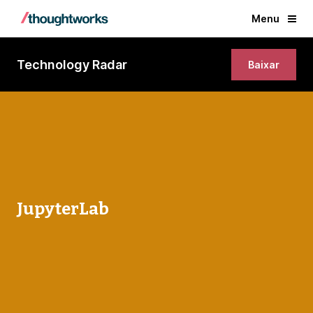
Menu
Technology Radar
Baixar
JupyterLab