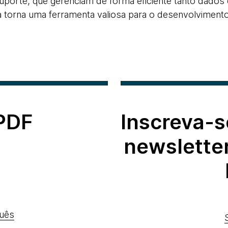
uporte, que gerenciam de forma eficiente tanto dados
 a torna uma ferramenta valiosa para o desenvolviment
 PDF
Inscreva-s
newslette
uês