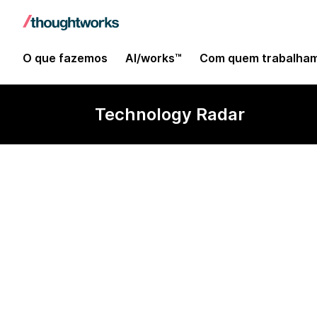
O que fazemos
AI/works™
Com quem trabalha
Technology Radar
GCP Vertex AI