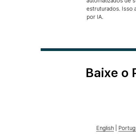
automatizados de s
estruturados. Isso
por IA.
Baixe o
English
|
Portug