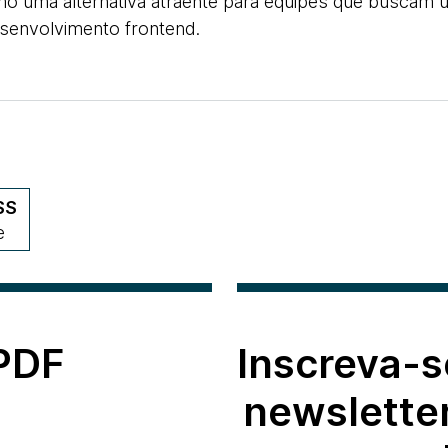
o uma alternativa atraente para equipes que buscam 
esenvolvimento frontend.
SS
e
 PDF
Inscreva-s
newslette