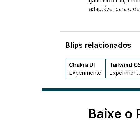
ganhando força com
adaptável para o d
Blips relacionados
Chakra UI
Tailwind C
Experimente
Experiment
Baixe o