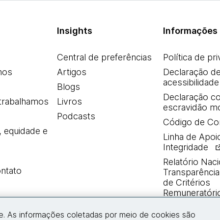
Insights
Informações 
Central de preferências
Política de pr
mos
Artigos
Declaração d
acessibilidade
Blogs
Declaração co
trabalhamos
Livros
escravidão m
Podcasts
Código de Co
, equidade e
Linha de Apoi
Integridade
Relatório Naci
ntato
Transparência 
de Critérios
Remuneratóri
e. As informações coletadas por meio de cookies são
Entre em contato