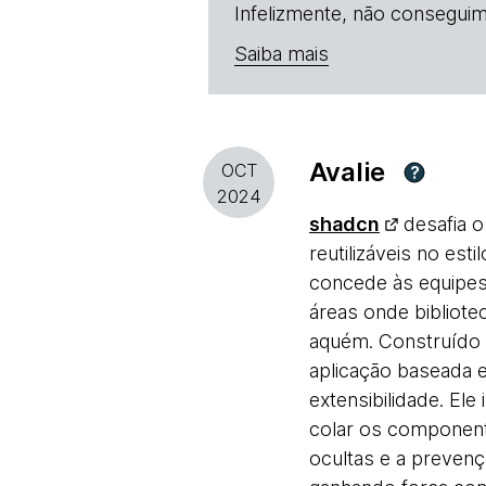
Infelizmente, não conseguim
Saiba mais
Avalie
OCT
?
2024
shadcn
desafia o
reutilizáveis no es
concede às equipes 
áreas onde bibliot
aquém. Construíd
aplicação baseada 
extensibilidade. Ele
colar os component
ocultas e a preven