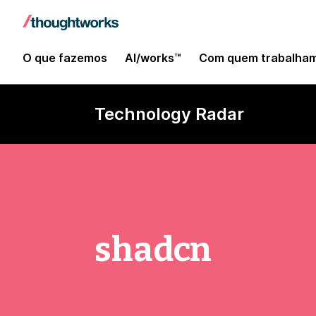
O que fazemos
AI/works™
Com quem trabalha
Technology Radar
shadcn