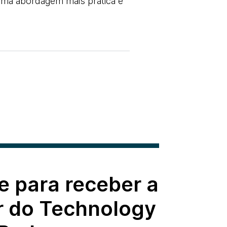
uma abordagem mais prática e
e para receber a
r do Technology