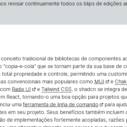
os revisar continuamente todos os blips de edições an
 conceito tradicional de bibliotecas de componentes
tilo "copia-e-cola" que se tornam parte da sua base d
total propriedade e controle, permitindo uma customi
ecas convencionais mais populares como
MUI
e
Chak
o com
Radix UI
e
Tailwind CSS
, o shadcn se integra d
em React, tornando-o uma boa opção para projetos que
 inclui uma
ferramenta de linha de comando
para ajud
es em seu projeto. Seus benefícios também incluem 
ção de implementações fortemente acopladas, razões p