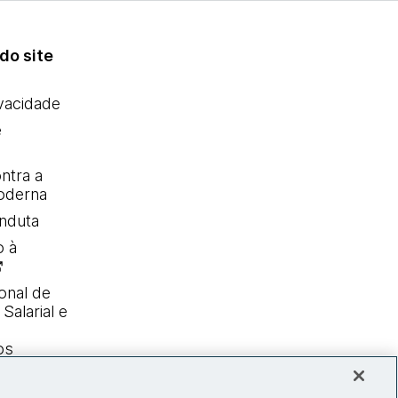
do site
ivacidade
e
ntra a
oderna
nduta
o à
onal de
Salarial e
os