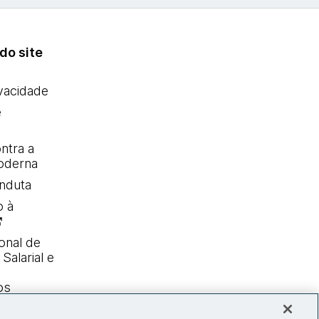
do site
ivacidade
e
ntra a
oderna
nduta
o à
onal de
Salarial e
os