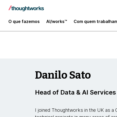
Data and AI
O que fazemos
AI/works™
Com quem trabalha
Danilo Sato
Head of Data & AI Service
I joined Thoughtworks in the UK as a 