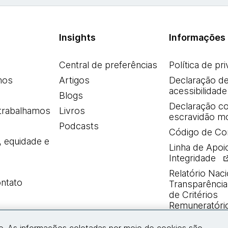
Insights
Informações 
Central de preferências
Política de pr
mos
Artigos
Declaração d
acessibilidade
Blogs
Declaração co
trabalhamos
Livros
escravidão m
Podcasts
Código de Co
, equidade e
Linha de Apoi
Integridade
Relatório Naci
ntato
Transparência 
de Critérios
Remuneratóri