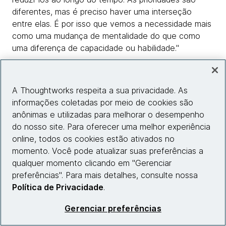
diferentes, mas é preciso haver uma interseção
entre elas. É por isso que vemos a necessidade mais
como uma mudança de mentalidade do que como
uma diferença de capacidade ou habilidade."
O perigo de se concentrar nos custos é que "isso
leva você a tentar cortar em lugares onde
A Thoughtworks respeita a sua privacidade. As
provavelmente não deveria", acrescenta. "Quando se
informações coletadas por meio de cookies são
trata de suporte e manutenção em geral, eu nem
anônimas e utilizadas para melhorar o desempenho
gosto de usar essas palavras - em vez disso, use
do nosso site. Para oferecer uma melhor experiência
sustentar e evoluir. Mantenha seu débito tecnológico
online, todos os cookies estão ativados no
o mais baixo possível, de modo que ele lhe dê
momento. Você pode atualizar suas preferências a
flexibilidade para evoluir no futuro de uma forma que
qualquer momento clicando em "Gerenciar
aumente a vida útil do seu software."
preferências". Para mais detalhes, consulte nossa
Política de Privacidade
.
Gerenciar preferências