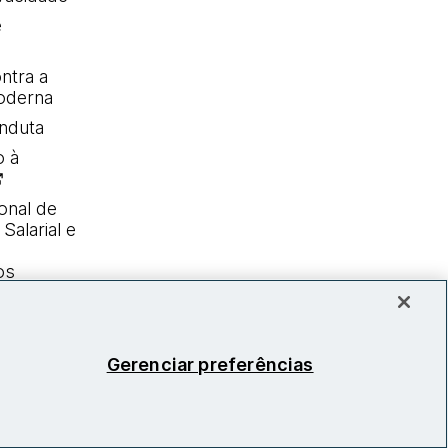
e
ntra a
oderna
nduta
o à
onal de
Salarial e
os
Gerenciar preferências