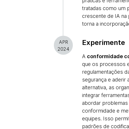
práticas e ferramen
tratadas como um 
crescente de IA na
torna a incorporaç
Experimente
APR
2024
A
conformidade c
que os processos e
regulamentações da 
segurança e aderir
alternativa, as org
integrar ferramenta
abordar problemas 
conformidade e melh
equipes. Isso permi
padrões de codifica