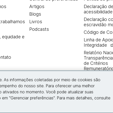
mos
Artigos
Declaração d
acessibilidade
Blogs
Declaração co
trabalhamos
Livros
escravidão m
Podcasts
Código de Co
, equidade e
Linha de Apoi
Integridade
Relatório Naci
ntato
Transparência 
de Critérios
Remuneratóri
e. As informações coletadas por meio de cookies são
Entre em contato
sempenho do nosso site. Para oferecer uma melhor
ão ativados no momento. Você pode atualizar suas
 em "Gerenciar preferências". Para mais detalhes, consulte
© 2026 Thoughtworks, Inc.