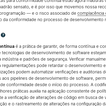
tas para conformidade contínua estão agora maduras o
padrão sensato, e é por isso que movemos nossa rec
 programação — e o risco associado de
complacência 
ão da conformidade no processo de desenvolvimento ma
?
ontínua
é a prática de garantir, de forma contínua e c
 tecnologias de desenvolvimento de software estej
indústria e padrões de segurança. Verificar manualmen
 a regulamentações pode retardar o desenvolvimento e
anizações podem automatizar verificações e auditorias
s aos pipelines de desenvolvimento de software, permi
de conformidade desde o início do processo. A codifi
ores práticas auxilia na aplicação consistente de pol
te a verificação de alterações de código em busca de v
ção e o rastreamento de alterações na configuração da 