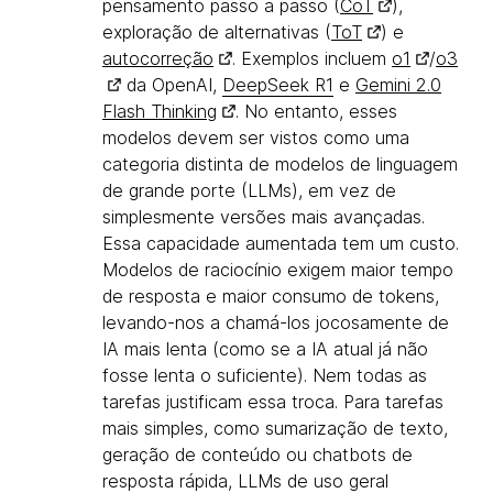
pensamento passo a passo (
CoT
),
exploração de alternativas (
ToT
) e
autocorreção
. Exemplos incluem
o1
/
o3
da OpenAI,
DeepSeek R1
e
Gemini 2.0
Flash Thinking
. No entanto, esses
modelos devem ser vistos como uma
categoria distinta de modelos de linguagem
de grande porte (LLMs), em vez de
simplesmente versões mais avançadas.
Essa capacidade aumentada tem um custo.
Modelos de raciocínio exigem maior tempo
de resposta e maior consumo de tokens,
levando-nos a chamá-los jocosamente de
IA mais lenta (como se a IA atual já não
fosse lenta o suficiente). Nem todas as
tarefas justificam essa troca. Para tarefas
mais simples, como sumarização de texto,
geração de conteúdo ou chatbots de
resposta rápida, LLMs de uso geral