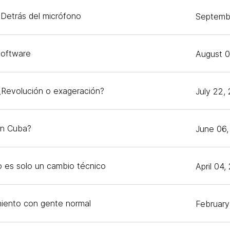
 Detrás del micrófono
Septemb
software
August 0
¿Revolución o exageración?
July 22,
en Cuba?
June 06,
o es solo un cambio técnico
April 04,
miento con gente normal
February