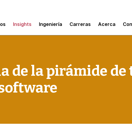
mos
Insights
Ingeniería
Carreras
Acerca
Con
 de la pirámide de t
 software