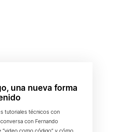
o, una nueva forma
enido
 tutoriales técnicos con
z conversa con Fernando
e “video como código” y cómo