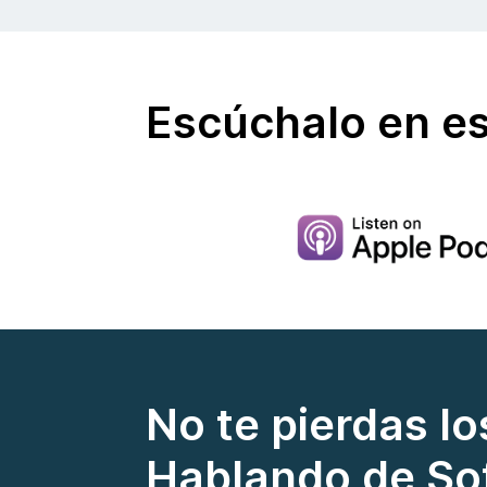
Escúchalo en es
No te pierdas l
Hablando de So