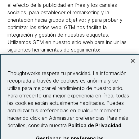
el efecto de la publicidad en línea y los canales
sociales; para establecer el remarketing y la
orientación hacia grupos objetivo; y para probar y
optimizar los sitios web. GTM nos facilita la
integración y gestión de nuestras etiquetas.
Utilizamos GTM en nuestro sitio web para incluir las
siguientes herramientas de seguimiento:
● Google Analytics
Thoughtworks respeta tu privacidad. La información
● Marketo Munchkin
recopilada a través de cookies es anónima y se
utiliza para mejorar el rendimiento de nuestro sitio.
● Píxeles de conversión de Facebook
Para ofrecerte una mejor experiencia en línea, todas
las cookies están actualmente habilitadas. Puedes
● Audiencia adaptada de Twitter
actualizar tus preferencias en cualquier momento
haciendo click en Administrar preferencias. Para más
Si ha realizado una desactivación, GTM tiene en
detalles, consulta nuestra
Política de Privacidad
.
cuenta esta desactivación. Para más información
Gestionar las preferencias