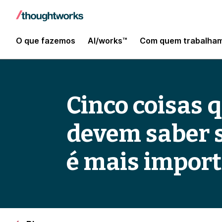
O que fazemos
AI/works™
Com quem trabalha
Cinco coisas 
devem saber s
é mais import