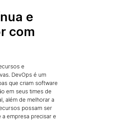
ínua e
or com
recursos e
tivas. DevOps é um
oas que criam software
ção em seus times de
al, além de melhorar a
 recursos possam ser
 a empresa precisar e