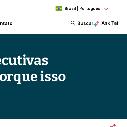
Brazil | Português
Ask Tai
ntato
Buscar
ecutivas
porque isso