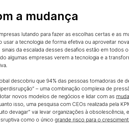
om a mudança
mpresas lutando para fazer as escolhas certas e as m
usar a tecnologia de forma efetiva ou aproveitar no
Os sinais da escalada desses desafios estão em todos 
endo algumas empresas verem a tecnologia e a transf
iva.
obal descobriu que 94% das pessoas tomadoras de de
“hiperdisrupção” – uma combinação complexa de pres
dotar novos modelos de negócios e lidar com as
muda
quanto isso, uma pesquisa com CEOs realizada pela 
ito devagar” vai levar organizações à obsolescência, 
isruptiva como o único
grande risco para o crescimen