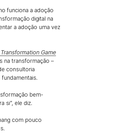
mo funciona a adoção
nsformação digital na
mentar a adoção uma vez
l Transformation Game
os na transformação –
e consultoria
 fundamentais.
ansformação bem-
si”, ele diz.
g bang com pouco
s.