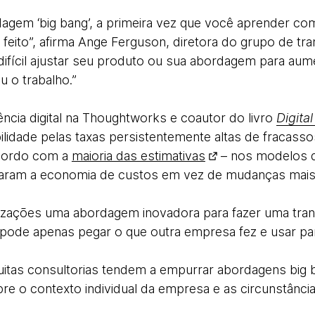
agem ‘big bang’, a primeira vez que você aprender co
feito”, afirma Ange Ferguson, diretora do grupo de tra
difícil ajustar seu produto ou sua abordagem para au
u o trabalho.”
uência digital na Thoughtworks e coautor do livro
Digita
ilidade pelas taxas persistentemente altas de fracass
acordo com a
maioria das estimativas
– nos modelos d
zaram a economia de custos em vez de mudanças mais
nizações uma abordagem inovadora para fazer uma tr
ode apenas pegar o que outra empresa fez e usar para 
muitas consultorias tendem a empurrar abordagens bi
e o contexto individual da empresa e as circunstância