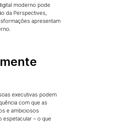
digital moderno pode
ão da Perspectives,
transformações apresentam
rno.
amente
ssoas executivas podem
equência com que as
os e ambiciosos
o espetacular – o que