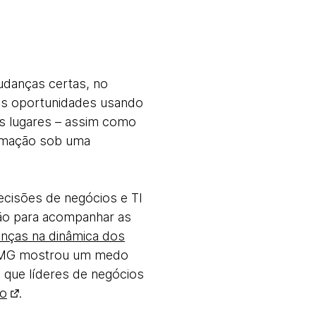
udanças certas, no
vas oportunidades usando
os lugares – assim como
ormação sob uma
cisões de negócios e TI
são para acompanhar as
nças na dinâmica dos
KPMG mostrou um medo
e que líderes de negócios
to
.